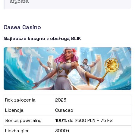
szybsze.
Casea Casino
Najlepsze kasyno z obsługą BLIK
Rok założenia
2023
Licencja
Curacao
Bonus powitalny
100% do 2500 PLN + 75 FS
Liczba gier
3000+