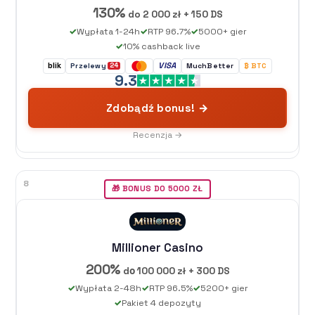
130%
do 2 000 zł + 150 DS
Wypłata 1-24h
RTP 96.7%
5000+ gier
10% cashback live
blik
VISA
Przelewy
24
MuchBetter
₿ BTC
9.3
Zdobądź bonus! →
Recenzja →
8
🎁 BONUS DO 5000 ZŁ
Millioner Casino
200%
dо 100 000 zł + 300 DS
Wypłata 2-48h
RTP 96.5%
5200+ gier
Pakiet 4 depozyty