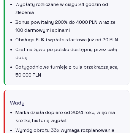
Wypłaty rozliczane w ciągu 24 godzin od
zlecenia
Bonus powitalny 200% do 4000 PLN wraz ze
100 darmowymi spinami
Obsługa BLIK i wpłata startowa już od 20 PLN
Czat na żywo po polsku dostępny przez całą
dobę
Cotygodniowe turnieje z pulą przekraczającą
50 000 PLN
Wady
Marka działa dopiero od 2024 roku, więc ma
krótką historię wypłat
Wymóg obrotu 35x wymaga rozplanowania