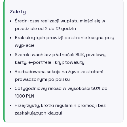
Zalety
Średni czas realizacji wypłaty mieści się w
przedziale od 2 do 12 godzin
Brak ukrytych prowizji po stronie kasyna przy
wypłacie
Szeroki wachlarz płatności: BLIK, przelewy,
karty, e-portfele i kryptowaluty
Rozbudowana sekcja na żywo ze stołami
prowadzonymi po polsku
Cotygodniowy reload w wysokości 50% do
1000 PLN
Przejrzysty, krótki regulamin promocji bez
zaskakujących klauzul