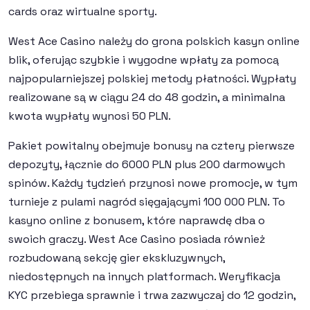
cards oraz wirtualne sporty.
West Ace Casino należy do grona polskich kasyn online
blik, oferując szybkie i wygodne wpłaty za pomocą
najpopularniejszej polskiej metody płatności. Wypłaty
realizowane są w ciągu 24 do 48 godzin, a minimalna
kwota wypłaty wynosi 50 PLN.
Pakiet powitalny obejmuje bonusy na cztery pierwsze
depozyty, łącznie do 6000 PLN plus 200 darmowych
spinów. Każdy tydzień przynosi nowe promocje, w tym
turnieje z pulami nagród sięgającymi 100 000 PLN. To
kasyno online z bonusem, które naprawdę dba o
swoich graczy. West Ace Casino posiada również
rozbudowaną sekcję gier ekskluzywnych,
niedostępnych na innych platformach. Weryfikacja
KYC przebiega sprawnie i trwa zazwyczaj do 12 godzin,