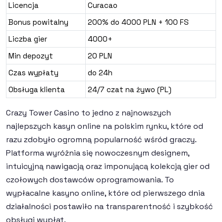
Licencja
Curacao
Bonus powitalny
200% do 4000 PLN + 100 FS
Liczba gier
4000+
Min depozyt
20 PLN
Czas wypłaty
do 24h
Obsługa klienta
24/7 czat na żywo (PL)
Crazy Tower Casino to jedno z najnowszych
najlepszych kasyn online na polskim rynku, które od
razu zdobyło ogromną popularność wśród graczy.
Platforma wyróżnia się nowoczesnym designem,
intuicyjną nawigacją oraz imponującą kolekcją gier od
czołowych dostawców oprogramowania. To
wypłacalne kasyno online, które od pierwszego dnia
działalności postawiło na transparentność i szybkość
obsługi wypłat.