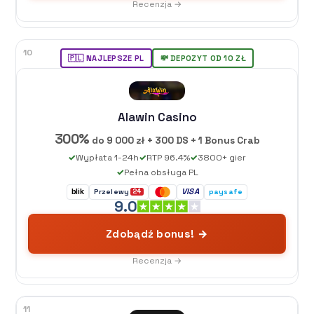
Recenzja →
10
🇵🇱 NAJLEPSZE PL
💸 DEPOZYT OD 10 ZŁ
Alawin Casino
300%
do 9 000 zł + 300 DS + 1 Bonus Crab
Wypłata 1-24h
RTP 96.4%
3800+ gier
Pełna obsługa PL
blik
VISA
Przelewy
24
paysafe
9.0
Zdobądź bonus! →
Recenzja →
11