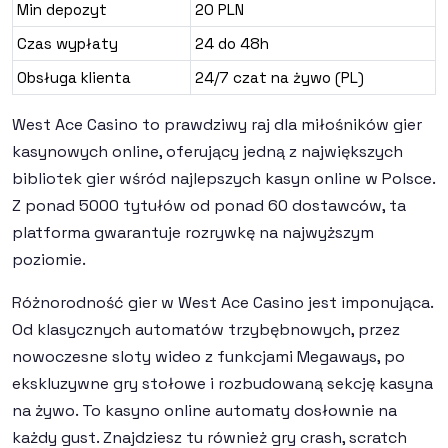
Min depozyt
20 PLN
Czas wypłaty
24 do 48h
Obsługa klienta
24/7 czat na żywo (PL)
West Ace Casino to prawdziwy raj dla miłośników gier
kasynowych online, oferujący jedną z największych
bibliotek gier wśród najlepszych kasyn online w Polsce.
Z ponad 5000 tytułów od ponad 60 dostawców, ta
platforma gwarantuje rozrywkę na najwyższym
poziomie.
Różnorodność gier w West Ace Casino jest imponująca.
Od klasycznych automatów trzybębnowych, przez
nowoczesne sloty wideo z funkcjami Megaways, po
ekskluzywne gry stołowe i rozbudowaną sekcję kasyna
na żywo. To kasyno online automaty dosłownie na
każdy gust. Znajdziesz tu również gry crash, scratch