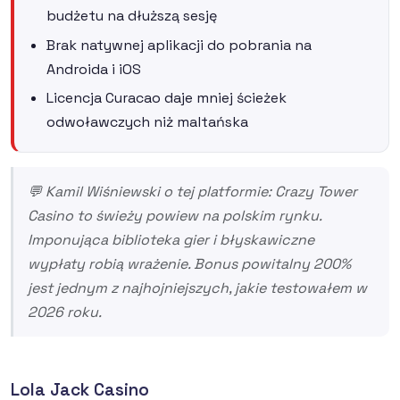
budżetu na dłuższą sesję
Brak natywnej aplikacji do pobrania na
Androida i iOS
Licencja Curacao daje mniej ścieżek
odwoławczych niż maltańska
💬 Kamil Wiśniewski o tej platformie: Crazy Tower
Casino to świeży powiew na polskim rynku.
Imponująca biblioteka gier i błyskawiczne
wypłaty robią wrażenie. Bonus powitalny 200%
jest jednym z najhojniejszych, jakie testowałem w
2026 roku.
Lola Jack Casino