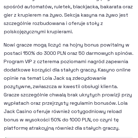
spośród automatów, ruletek, blackjacka, bakarata oraz
gier z krupierem na żywo. Sekcja kasyna na żywo jest
szczególnie rozbudowana i oferuje stoły z
polskojęzycznymi krupierami.
Nowi gracze mogą liczyć na hojny bonus powitalny w
postaci 150% do 3000 PLN oraz 50 darmowych spinów.
Program VIP z czterema poziomami nagród zapewnia
dodatkowe korzyści dla stałych graczy. Kasyno online
opinie na temat Lola Jack są zdecydowanie
pozytywne, zwłaszcza w kwestii obsługi klienta.
Gracze szczególnie chwalą brak ukrytych prowizji przy
wypłatach oraz przejrzysty regulamin bonusów. Lola
Jack Casino oferuje również cotygodniowy reload
bonus w wysokości 50% do 1000 PLN, co czyni tę
platformę atrakcyjną również dla stałych graczy.