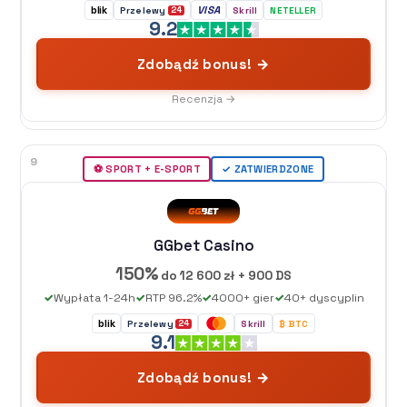
blik
VISA
Przelewy
24
Skrill
NETELLER
9.2
Zdobądź bonus! →
Recenzja →
9
⚽️ SPORT + E-SPORT
✓ ZATWIERDZONE
GGbet Casino
150%
do 12 600 zł + 900 DS
Wypłata 1-24h
RTP 96.2%
4000+ gier
40+ dyscyplin
blik
Przelewy
24
Skrill
₿ BTC
9.1
Zdobądź bonus! →