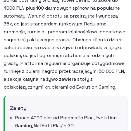
Bonus powitalny w Crazy Tower Casino to 200% do
4000 PLN plus 100 darmowych spinów na popularne
automaty. Warunki obrotu są przejrzyste i wynoszą
35x, co jest standardem rynkowym. Regularne
promocje, turnieje i program lojalnościowy dodatkowo
nagradzają aktywnych graczy. Obsługa klienta działa
całodobowo na czacie na żywo i odpowiada w języku
polskim, co jest ogromnym atutem dla rodzimych
graczy. Platforma regularnie organizuje cotygodniowe
turnieje z pulami nagród przekraczającymi 50 000 PLN,
a sekcja kasyna na żywo zawiera stoły z
polskojęzycznymi krupierami od Evolution Gaming.
Zalety
Ponad 4000 gier od Pragmatic Play, Evolution
Gaming, NetEnt i Play'n GO