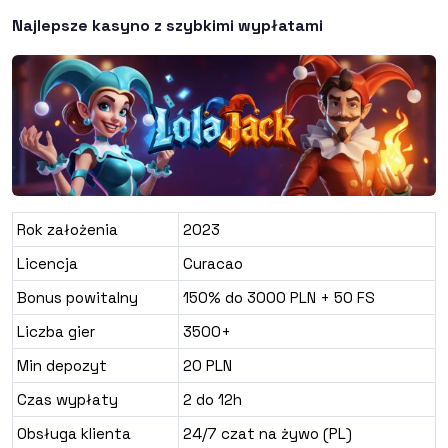
Najlepsze kasyno z szybkimi wypłatami
Rok założenia
2023
Licencja
Curacao
Bonus powitalny
150% do 3000 PLN + 50 FS
Liczba gier
3500+
Min depozyt
20 PLN
Czas wypłaty
2 do 12h
Obsługa klienta
24/7 czat na żywo (PL)