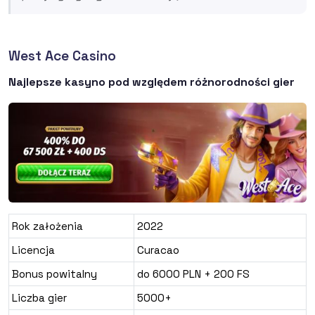
West Ace Casino
Najlepsze kasyno pod względem różnorodności gier
Rok założenia
2022
Licencja
Curacao
Bonus powitalny
do 6000 PLN + 200 FS
Liczba gier
5000+