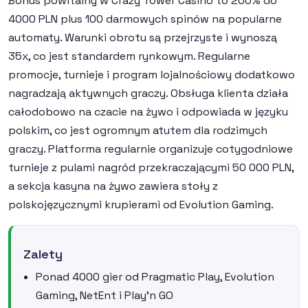
Bonus powitalny w Crazy Tower Casino to 200% do
4000 PLN plus 100 darmowych spinów na popularne
automaty. Warunki obrotu są przejrzyste i wynoszą
35x, co jest standardem rynkowym. Regularne
promocje, turnieje i program lojalnościowy dodatkowo
nagradzają aktywnych graczy. Obsługa klienta działa
całodobowo na czacie na żywo i odpowiada w języku
polskim, co jest ogromnym atutem dla rodzimych
graczy. Platforma regularnie organizuje cotygodniowe
turnieje z pulami nagród przekraczającymi 50 000 PLN,
a sekcja kasyna na żywo zawiera stoły z
polskojęzycznymi krupierami od Evolution Gaming.
Zalety
Ponad 4000 gier od Pragmatic Play, Evolution
Gaming, NetEnt i Play'n GO