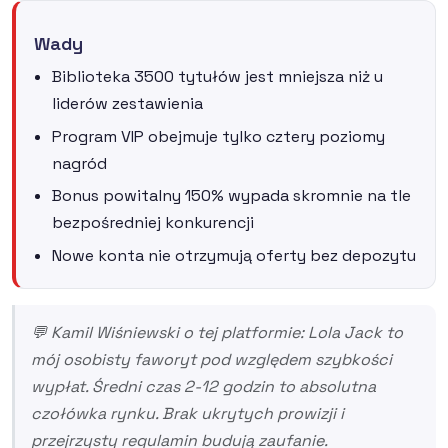
Wady
Biblioteka 3500 tytułów jest mniejsza niż u
liderów zestawienia
Program VIP obejmuje tylko cztery poziomy
nagród
Bonus powitalny 150% wypada skromnie na tle
bezpośredniej konkurencji
Nowe konta nie otrzymują oferty bez depozytu
💬 Kamil Wiśniewski o tej platformie: Lola Jack to
mój osobisty faworyt pod względem szybkości
wypłat. Średni czas 2-12 godzin to absolutna
czołówka rynku. Brak ukrytych prowizji i
przejrzysty regulamin budują zaufanie.