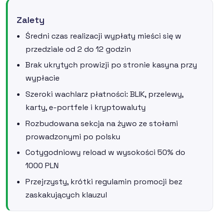
Zalety
Średni czas realizacji wypłaty mieści się w
przedziale od 2 do 12 godzin
Brak ukrytych prowizji po stronie kasyna przy
wypłacie
Szeroki wachlarz płatności: BLIK, przelewy,
karty, e-portfele i kryptowaluty
Rozbudowana sekcja na żywo ze stołami
prowadzonymi po polsku
Cotygodniowy reload w wysokości 50% do
1000 PLN
Przejrzysty, krótki regulamin promocji bez
zaskakujących klauzul