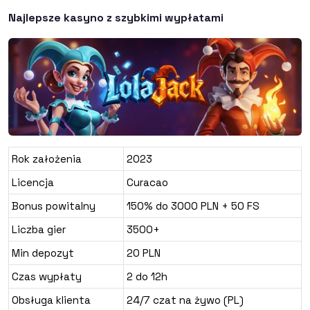
Najlepsze kasyno z szybkimi wypłatami
Rok założenia
2023
Licencja
Curacao
Bonus powitalny
150% do 3000 PLN + 50 FS
Liczba gier
3500+
Min depozyt
20 PLN
Czas wypłaty
2 do 12h
Obsługa klienta
24/7 czat na żywo (PL)