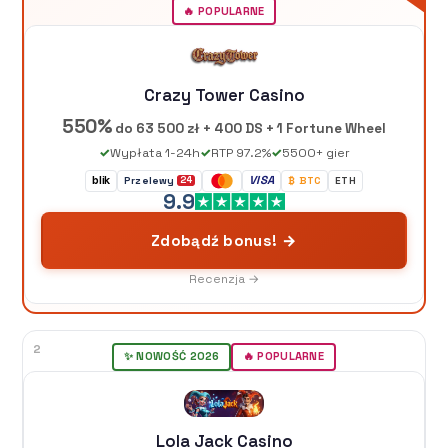
🔥 POPULARNE
Crazy Tower Casino
550%
do 63 500 zł + 400 DS + 1 Fortune Wheel
Wypłata 1-24h
RTP 97.2%
5500+ gier
blik
VISA
Przelewy
24
₿ BTC
ETH
9.9
Zdobądź bonus! →
Recenzja →
2
✨ NOWOŚĆ 2026
🔥 POPULARNE
Lola Jack Casino