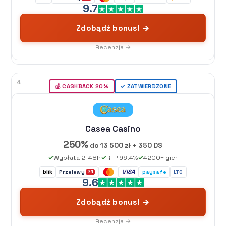
9.7
Zdobądź bonus! →
Recenzja →
4
💰 CASHBACK 20%
✓ ZATWIERDZONE
Casea Casino
250%
do 13 500 zł + 350 DS
Wypłata 2-48h
RTP 96.4%
4200+ gier
blik
VISA
Przelewy
24
paysafe
LTC
9.6
Zdobądź bonus! →
Recenzja →