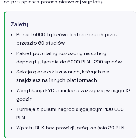
co przyspiesza proces pierwszej wypłaty.
Zalety
Ponad 5000 tytułów dostarczanych przez
przeszło 60 studiów
Pakiet powitalny rozłożony na cztery
depozyty, łącznie do 6000 PLN i 200 spinów
Sekcja gier ekskluzywnych, których nie
znajdziesz na innych platformach
Weryfikacja KYC zamykana zazwyczaj w ciągu 12
godzin
Turnieje z pulami nagród sięgającymi 100 000
PLN
Wpłaty BLIK bez prowizji, próg wejścia 20 PLN