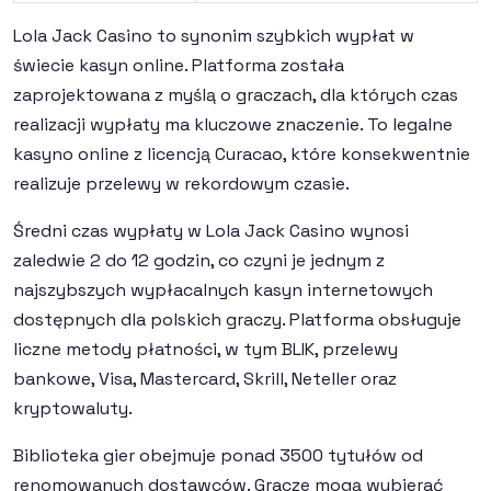
Lola Jack Casino to synonim szybkich wypłat w
świecie kasyn online. Platforma została
zaprojektowana z myślą o graczach, dla których czas
realizacji wypłaty ma kluczowe znaczenie. To legalne
kasyno online z licencją Curacao, które konsekwentnie
realizuje przelewy w rekordowym czasie.
Średni czas wypłaty w Lola Jack Casino wynosi
zaledwie 2 do 12 godzin, co czyni je jednym z
najszybszych wypłacalnych kasyn internetowych
dostępnych dla polskich graczy. Platforma obsługuje
liczne metody płatności, w tym BLIK, przelewy
bankowe, Visa, Mastercard, Skrill, Neteller oraz
kryptowaluty.
Biblioteka gier obejmuje ponad 3500 tytułów od
renomowanych dostawców. Gracze mogą wybierać