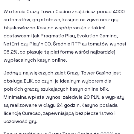
W ofercie Crazy Tower Casino znajdziesz ponad 4000
automatów, gry stołowe, kasyno na żywo oraz gry
błyskawiczne. Kasyno współpracuje z takimi
dostawcami jak Pragmatic Play, Evolution Gaming,
NetEnt czy Play'n GO. Średnie RTP automatów wynosi
96.2%, co plasuje tę platformę wśród najbardziej
wypłacalnych kasyn online.
Jedną z największych zalet Crazy Tower Casino jest
obsługa BLIK, co czyni je idealnym wyborem dla
polskich graczy szukających kasyn online blik.
Minimalna wpłata wynosi zaledwie 20 PLN, a wypłaty
są realizowane w ciągu 24 godzin. Kasyno posiada
licencję Curacao, zapewniającą bezpieczeństwo i
uczciwość gry.