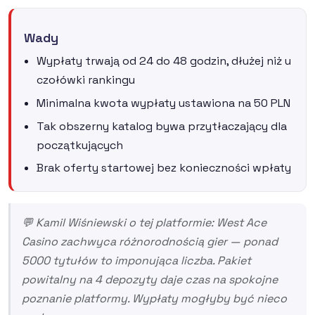
Wady
Wypłaty trwają od 24 do 48 godzin, dłużej niż u
czołówki rankingu
Minimalna kwota wypłaty ustawiona na 50 PLN
Tak obszerny katalog bywa przytłaczający dla
początkujących
Brak oferty startowej bez konieczności wpłaty
💬 Kamil Wiśniewski o tej platformie: West Ace
Casino zachwyca różnorodnością gier — ponad
5000 tytułów to imponująca liczba. Pakiet
powitalny na 4 depozyty daje czas na spokojne
poznanie platformy. Wypłaty mogłyby być nieco