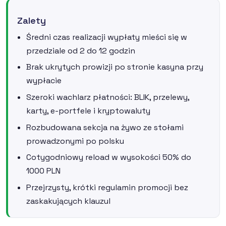
Zalety
Średni czas realizacji wypłaty mieści się w
przedziale od 2 do 12 godzin
Brak ukrytych prowizji po stronie kasyna przy
wypłacie
Szeroki wachlarz płatności: BLIK, przelewy,
karty, e-portfele i kryptowaluty
Rozbudowana sekcja na żywo ze stołami
prowadzonymi po polsku
Cotygodniowy reload w wysokości 50% do
1000 PLN
Przejrzysty, krótki regulamin promocji bez
zaskakujących klauzul