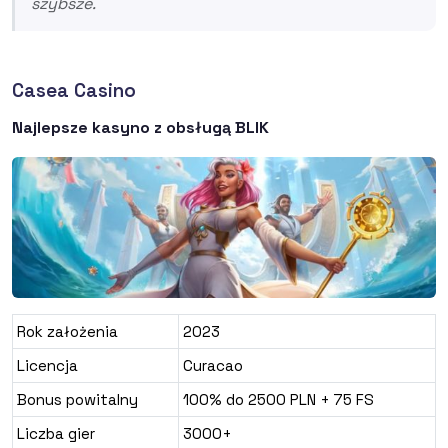
szybsze.
Casea Casino
Najlepsze kasyno z obsługą BLIK
Rok założenia
2023
Licencja
Curacao
Bonus powitalny
100% do 2500 PLN + 75 FS
Liczba gier
3000+