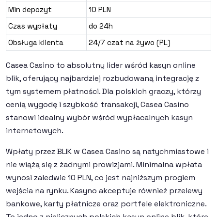
Min depozyt
10 PLN
Czas wypłaty
do 24h
Obsługa klienta
24/7 czat na żywo (PL)
Casea Casino to absolutny lider wśród kasyn online
blik, oferujący najbardziej rozbudowaną integrację z
tym systemem płatności. Dla polskich graczy, którzy
cenią wygodę i szybkość transakcji, Casea Casino
stanowi idealny wybór wśród wypłacalnych kasyn
internetowych.
Wpłaty przez BLIK w Casea Casino są natychmiastowe i
nie wiążą się z żadnymi prowizjami. Minimalna wpłata
wynosi zaledwie 10 PLN, co jest najniższym progiem
wejścia na rynku. Kasyno akceptuje również przelewy
bankowe, karty płatnicze oraz portfele elektroniczne.
To jedno z nielicznych polskich kasyn online blik, które