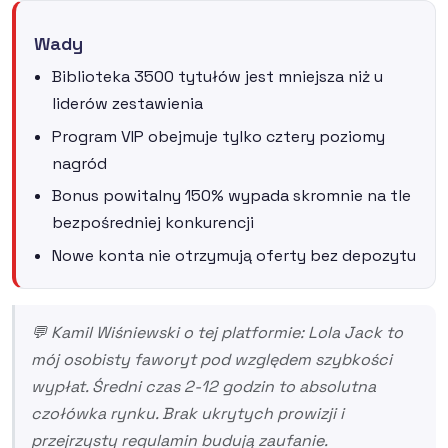
Wady
Biblioteka 3500 tytułów jest mniejsza niż u
liderów zestawienia
Program VIP obejmuje tylko cztery poziomy
nagród
Bonus powitalny 150% wypada skromnie na tle
bezpośredniej konkurencji
Nowe konta nie otrzymują oferty bez depozytu
💬 Kamil Wiśniewski o tej platformie: Lola Jack to
mój osobisty faworyt pod względem szybkości
wypłat. Średni czas 2-12 godzin to absolutna
czołówka rynku. Brak ukrytych prowizji i
przejrzysty regulamin budują zaufanie.