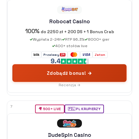
Robocat Casino
100%
do 2250 zł + 200 DS + 1 Bonus Crab
Wypłata 2-24h
RTP 96.3%
8000+ gier
400+ stołów live
blik
VISA
Przelewy
24
Jeton
9.4
Zdobądź bonus! →
Recenzja →
7
🎥 500+ LIVE
🇵🇱 PL KRUPIERZY
DudeSpin Casino