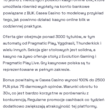
umożliwia również wypłaty na konto bankowe
powiązane z BLIK. Casea Casino to modelowy przykład
tego, jak powinno działać kasyno online blik w
codziennej praktyce.
Oferta gier obejmuje ponad 3000 tytułów, w tym
automaty od Pragmatic Play, Yggdrasil, Thunderkick i
wielu innych. Sekcja gier stołowych jest solidna, a
kasyno na żywo oferuje stoły z Evolution Gaming i
Pragmatic Play Live. Gry kasynowe polska są tu
reprezentowane w pełnym zakresie.
Bonus powitalny w Casea Casino wynosi 100% do 2500
PLN plus 75 darmowych spinów. Warunki obrotu to
30x, co jest bardzo korzystne w porównaniu z
konkurencją. Regularne promocje cashback co tydzień
dodatkowo zwiększają atrakcyjność tej platformy.