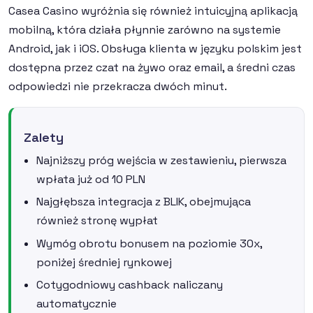
Casea Casino wyróżnia się również intuicyjną aplikacją
mobilną, która działa płynnie zarówno na systemie
Android, jak i iOS. Obsługa klienta w języku polskim jest
dostępna przez czat na żywo oraz email, a średni czas
odpowiedzi nie przekracza dwóch minut.
Zalety
Najniższy próg wejścia w zestawieniu, pierwsza
wpłata już od 10 PLN
Najgłębsza integracja z BLIK, obejmująca
również stronę wypłat
Wymóg obrotu bonusem na poziomie 30x,
poniżej średniej rynkowej
Cotygodniowy cashback naliczany
automatycznie