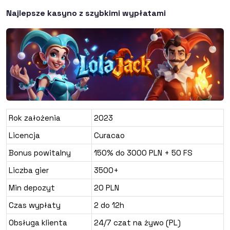
Najlepsze kasyno z szybkimi wypłatami
Rok założenia
2023
Licencja
Curacao
Bonus powitalny
150% do 3000 PLN + 50 FS
Liczba gier
3500+
Min depozyt
20 PLN
Czas wypłaty
2 do 12h
Obsługa klienta
24/7 czat na żywo (PL)