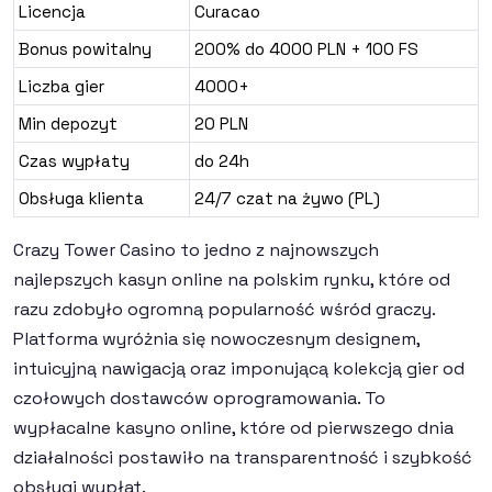
Licencja
Curacao
Bonus powitalny
200% do 4000 PLN + 100 FS
Liczba gier
4000+
Min depozyt
20 PLN
Czas wypłaty
do 24h
Obsługa klienta
24/7 czat na żywo (PL)
Crazy Tower Casino to jedno z najnowszych
najlepszych kasyn online na polskim rynku, które od
razu zdobyło ogromną popularność wśród graczy.
Platforma wyróżnia się nowoczesnym designem,
intuicyjną nawigacją oraz imponującą kolekcją gier od
czołowych dostawców oprogramowania. To
wypłacalne kasyno online, które od pierwszego dnia
działalności postawiło na transparentność i szybkość
obsługi wypłat.