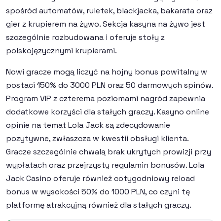
spośród automatów, ruletek, blackjacka, bakarata oraz
gier z krupierem na żywo. Sekcja kasyna na żywo jest
szczególnie rozbudowana i oferuje stoły z
polskojęzycznymi krupierami.
Nowi gracze mogą liczyć na hojny bonus powitalny w
postaci 150% do 3000 PLN oraz 50 darmowych spinów.
Program VIP z czterema poziomami nagród zapewnia
dodatkowe korzyści dla stałych graczy. Kasyno online
opinie na temat Lola Jack są zdecydowanie
pozytywne, zwłaszcza w kwestii obsługi klienta.
Gracze szczególnie chwalą brak ukrytych prowizji przy
wypłatach oraz przejrzysty regulamin bonusów. Lola
Jack Casino oferuje również cotygodniowy reload
bonus w wysokości 50% do 1000 PLN, co czyni tę
platformę atrakcyjną również dla stałych graczy.