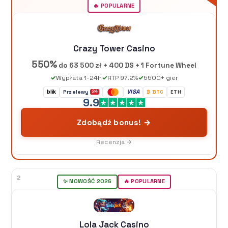
🔥 POPULARNE
Crazy Tower Casino
550%
do 63 500 zł + 400 DS + 1 Fortune Wheel
Wypłata 1-24h
RTP 97.2%
5500+ gier
blik
VISA
Przelewy
24
₿ BTC
ETH
9.9
Zdobądź bonus! →
Recenzja →
2
✨ NOWOŚĆ 2026
🔥 POPULARNE
Lola Jack Casino