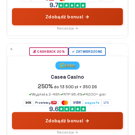
9.7
Zdobądź bonus! →
Recenzja →
4
💰 CASHBACK 20%
✓ ZATWIERDZONE
Casea Casino
250%
do 13 500 zł + 350 DS
Wypłata 2-48h
RTP 96.4%
4200+ gier
blik
VISA
Przelewy
24
paysafe
LTC
9.6
Zdobądź bonus! →
Recenzja →