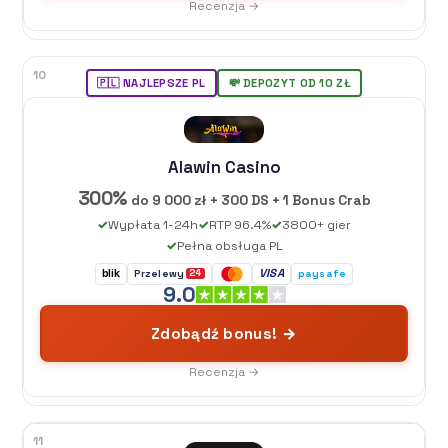
Recenzja →
10
🇵🇱 NAJLEPSZE PL
💸 DEPOZYT OD 10 ZŁ
Alawin Casino
300%
do 9 000 zł + 300 DS + 1 Bonus Crab
Wypłata 1-24h
RTP 96.4%
3800+ gier
Pełna obsługa PL
blik
VISA
Przelewy
24
paysafe
9.0
Zdobądź bonus! →
Recenzja →
11