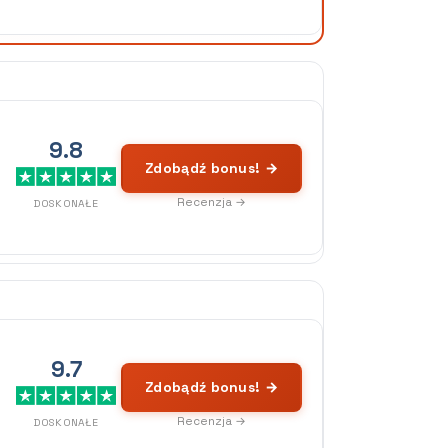
9.8
Zdobądź bonus! →
Recenzja →
DOSKONAŁE
9.7
Zdobądź bonus! →
Recenzja →
DOSKONAŁE