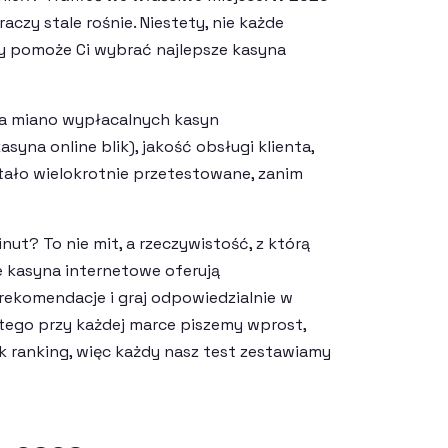
aczy stale rośnie. Niestety, nie każde
ry pomoże Ci wybrać najlepsze kasyna
 na miano wypłacalnych kasyn
yna online blik), jakość obsługi klienta,
tało wielokrotnie przetestowane, zanim
nut? To nie mit, a rzeczywistość, z którą
e kasyna internetowe oferują
 rekomendacje i graj odpowiedzialnie w
latego przy każdej marce piszemy wprost,
ek ranking, więc każdy nasz test zestawiamy