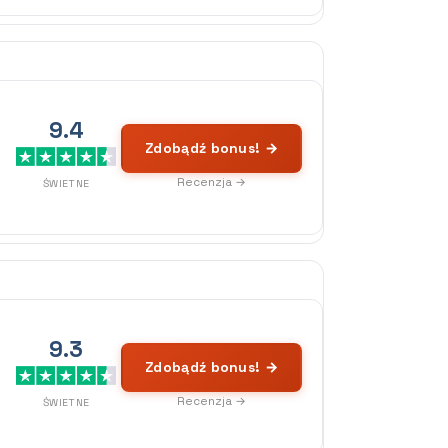
9.4
Zdobądź bonus! →
Recenzja →
ŚWIETNE
9.3
Zdobądź bonus! →
Recenzja →
ŚWIETNE