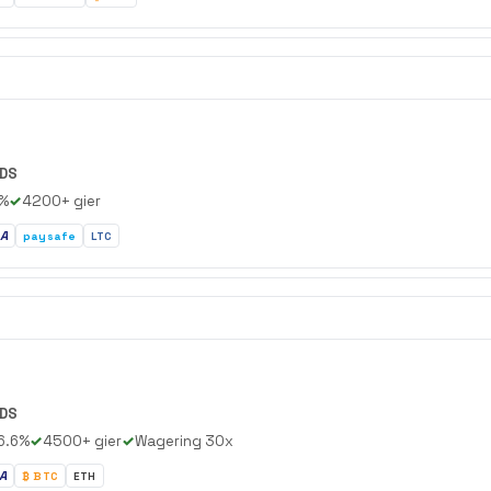
 DS
4%
4200+ gier
SA
paysafe
LTC
 DS
6.6%
4500+ gier
Wagering 30x
A
₿ BTC
ETH