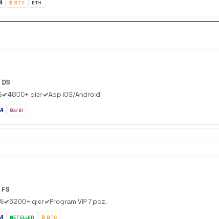
A
₿ BTC
ETH
 DS
%
4800+ gier
App iOS/Android
A
Skrill
 FS
%
6200+ gier
Program VIP 7 poz.
A
NETELLER
₿ BTC