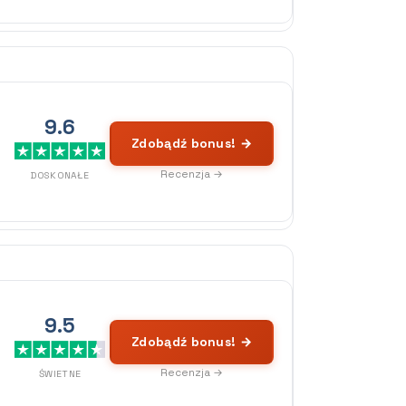
9.6
Zdobądź bonus! →
Recenzja →
DOSKONAŁE
9.5
Zdobądź bonus! →
Recenzja →
ŚWIETNE