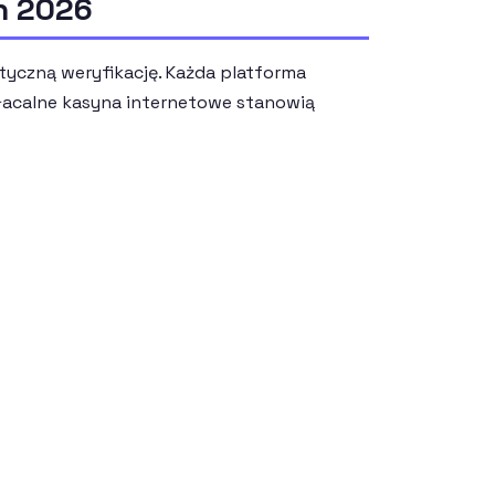
h 2026
styczną weryfikację. Każda platforma
płacalne kasyna internetowe stanowią