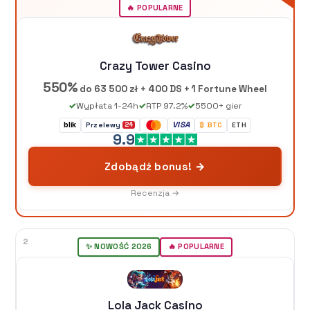
🔥 POPULARNE
Crazy Tower Casino
550%
do 63 500 zł + 400 DS + 1 Fortune Wheel
Wypłata 1-24h
RTP 97.2%
5500+ gier
blik
VISA
Przelewy
24
₿ BTC
ETH
9.9
Zdobądź bonus! →
Recenzja →
2
✨ NOWOŚĆ 2026
🔥 POPULARNE
Lola Jack Casino