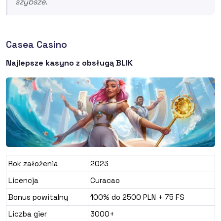
szybsze.
Casea Casino
Najlepsze kasyno z obsługą BLIK
Rok założenia
2023
Licencja
Curacao
Bonus powitalny
100% do 2500 PLN + 75 FS
Liczba gier
3000+