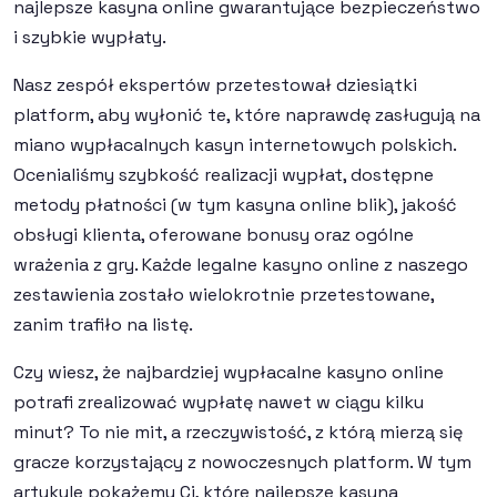
najlepsze kasyna online gwarantujące bezpieczeństwo
i szybkie wypłaty.
Nasz zespół ekspertów przetestował dziesiątki
platform, aby wyłonić te, które naprawdę zasługują na
miano wypłacalnych kasyn internetowych polskich.
Ocenialiśmy szybkość realizacji wypłat, dostępne
metody płatności (w tym kasyna online blik), jakość
obsługi klienta, oferowane bonusy oraz ogólne
wrażenia z gry. Każde legalne kasyno online z naszego
zestawienia zostało wielokrotnie przetestowane,
zanim trafiło na listę.
Czy wiesz, że najbardziej wypłacalne kasyno online
potrafi zrealizować wypłatę nawet w ciągu kilku
minut? To nie mit, a rzeczywistość, z którą mierzą się
gracze korzystający z nowoczesnych platform. W tym
artykule pokażemy Ci, które najlepsze kasyna