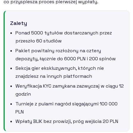
co przyspiesza proces pierwszej wypłaty.
Zalety
Ponad 5000 tytułów dostarczanych przez
przeszło 60 studiów
Pakiet powitalny rozłożony na cztery
depozyty, łącznie do 6000 PLN i 200 spinów
Sekcja gier ekskluzywnych, których nie
znajdziesz na innych platformach
Weryfikacja KYC zamykana zazwyczaj w ciągu 12
godzin
Turnieje z pulami nagród sięgającymi 100 000
PLN
Wpłaty BLIK bez prowizji, próg wejścia 20 PLN