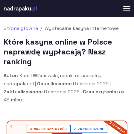
nadrapaku
.pl
Strona główna
Wypłacalne kasyna internetowe
Które kasyna online w Polsce
naprawdę wypłacają? Nasz
ranking
Autor:
Kamil Wiśniewski, redaktor naczelny
nadrapaku.pl |
Opublikowano:
6 sierpnia 2026 |
Zaktualizowano:
6 sierpnia 2026 |
Czas czytania:
ok.
45 minut
1
⭐️ NAJLEPSZY WYBÓR
✓ ZATWIERDZONE