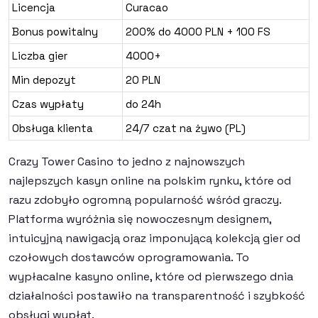
Licencja
Curacao
Bonus powitalny
200% do 4000 PLN + 100 FS
Liczba gier
4000+
Min depozyt
20 PLN
Czas wypłaty
do 24h
Obsługa klienta
24/7 czat na żywo (PL)
Crazy Tower Casino to jedno z najnowszych
najlepszych kasyn online na polskim rynku, które od
razu zdobyło ogromną popularność wśród graczy.
Platforma wyróżnia się nowoczesnym designem,
intuicyjną nawigacją oraz imponującą kolekcją gier od
czołowych dostawców oprogramowania. To
wypłacalne kasyno online, które od pierwszego dnia
działalności postawiło na transparentność i szybkość
obsługi wypłat.