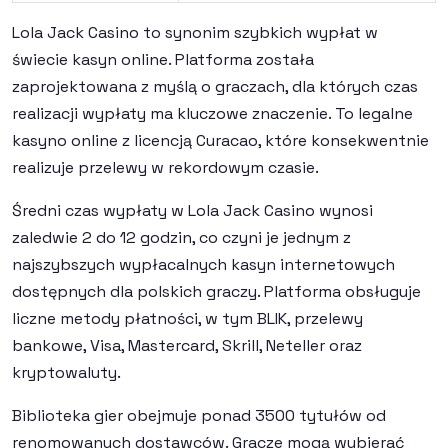
Lola Jack Casino to synonim szybkich wypłat w
świecie kasyn online. Platforma została
zaprojektowana z myślą o graczach, dla których czas
realizacji wypłaty ma kluczowe znaczenie. To legalne
kasyno online z licencją Curacao, które konsekwentnie
realizuje przelewy w rekordowym czasie.
Średni czas wypłaty w Lola Jack Casino wynosi
zaledwie 2 do 12 godzin, co czyni je jednym z
najszybszych wypłacalnych kasyn internetowych
dostępnych dla polskich graczy. Platforma obsługuje
liczne metody płatności, w tym BLIK, przelewy
bankowe, Visa, Mastercard, Skrill, Neteller oraz
kryptowaluty.
Biblioteka gier obejmuje ponad 3500 tytułów od
renomowanych dostawców. Gracze mogą wybierać