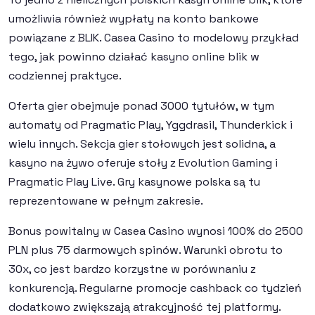
umożliwia również wypłaty na konto bankowe
powiązane z BLIK. Casea Casino to modelowy przykład
tego, jak powinno działać kasyno online blik w
codziennej praktyce.
Oferta gier obejmuje ponad 3000 tytułów, w tym
automaty od Pragmatic Play, Yggdrasil, Thunderkick i
wielu innych. Sekcja gier stołowych jest solidna, a
kasyno na żywo oferuje stoły z Evolution Gaming i
Pragmatic Play Live. Gry kasynowe polska są tu
reprezentowane w pełnym zakresie.
Bonus powitalny w Casea Casino wynosi 100% do 2500
PLN plus 75 darmowych spinów. Warunki obrotu to
30x, co jest bardzo korzystne w porównaniu z
konkurencją. Regularne promocje cashback co tydzień
dodatkowo zwiększają atrakcyjność tej platformy.