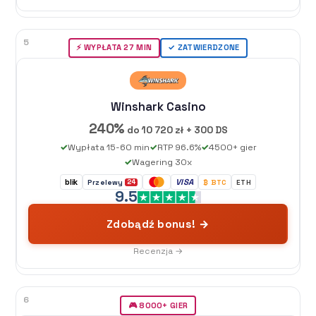
5
⚡️ WYPŁATA 27 MIN
✓ ZATWIERDZONE
Winshark Casino
240%
do 10 720 zł + 300 DS
Wypłata 15-60 min
RTP 96.6%
4500+ gier
Wagering 30x
blik
VISA
Przelewy
24
₿ BTC
ETH
9.5
Zdobądź bonus! →
Recenzja →
6
🎮 8000+ GIER