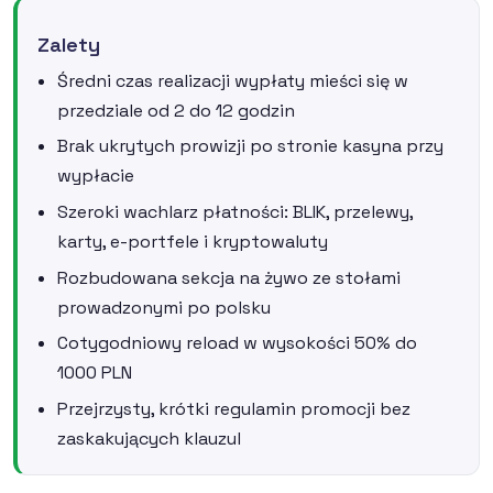
Zalety
Średni czas realizacji wypłaty mieści się w
przedziale od 2 do 12 godzin
Brak ukrytych prowizji po stronie kasyna przy
wypłacie
Szeroki wachlarz płatności: BLIK, przelewy,
karty, e-portfele i kryptowaluty
Rozbudowana sekcja na żywo ze stołami
prowadzonymi po polsku
Cotygodniowy reload w wysokości 50% do
1000 PLN
Przejrzysty, krótki regulamin promocji bez
zaskakujących klauzul