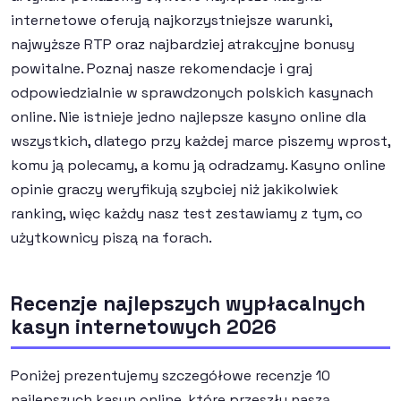
internetowe oferują najkorzystniejsze warunki,
najwyższe RTP oraz najbardziej atrakcyjne bonusy
powitalne. Poznaj nasze rekomendacje i graj
odpowiedzialnie w sprawdzonych polskich kasynach
online. Nie istnieje jedno najlepsze kasyno online dla
wszystkich, dlatego przy każdej marce piszemy wprost,
komu ją polecamy, a komu ją odradzamy. Kasyno online
opinie graczy weryfikują szybciej niż jakikolwiek
ranking, więc każdy nasz test zestawiamy z tym, co
użytkownicy piszą na forach.
Recenzje najlepszych wypłacalnych
kasyn internetowych 2026
Poniżej prezentujemy szczegółowe recenzje 10
najlepszych kasyn online, które przeszły naszą