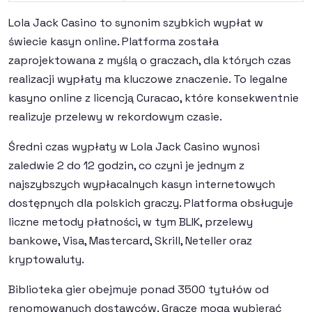
Lola Jack Casino to synonim szybkich wypłat w
świecie kasyn online. Platforma została
zaprojektowana z myślą o graczach, dla których czas
realizacji wypłaty ma kluczowe znaczenie. To legalne
kasyno online z licencją Curacao, które konsekwentnie
realizuje przelewy w rekordowym czasie.
Średni czas wypłaty w Lola Jack Casino wynosi
zaledwie 2 do 12 godzin, co czyni je jednym z
najszybszych wypłacalnych kasyn internetowych
dostępnych dla polskich graczy. Platforma obsługuje
liczne metody płatności, w tym BLIK, przelewy
bankowe, Visa, Mastercard, Skrill, Neteller oraz
kryptowaluty.
Biblioteka gier obejmuje ponad 3500 tytułów od
renomowanych dostawców. Gracze mogą wybierać