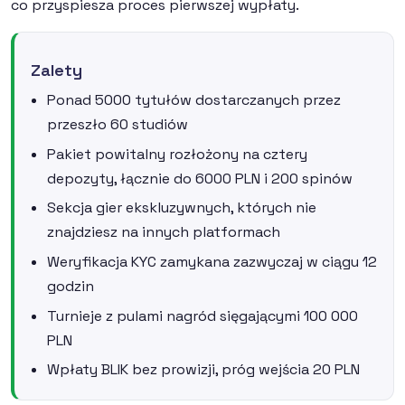
co przyspiesza proces pierwszej wypłaty.
Zalety
Ponad 5000 tytułów dostarczanych przez
przeszło 60 studiów
Pakiet powitalny rozłożony na cztery
depozyty, łącznie do 6000 PLN i 200 spinów
Sekcja gier ekskluzywnych, których nie
znajdziesz na innych platformach
Weryfikacja KYC zamykana zazwyczaj w ciągu 12
godzin
Turnieje z pulami nagród sięgającymi 100 000
PLN
Wpłaty BLIK bez prowizji, próg wejścia 20 PLN