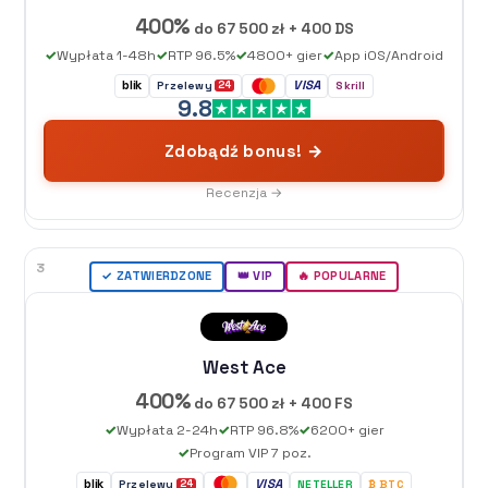
400%
do 67 500 zł + 400 DS
Wypłata 1-48h
RTP 96.5%
4800+ gier
App iOS/Android
blik
VISA
Przelewy
24
Skrill
9.8
Zdobądź bonus! →
Recenzja →
3
✓ ZATWIERDZONE
👑 VIP
🔥 POPULARNE
West Ace
400%
do 67 500 zł + 400 FS
Wypłata 2-24h
RTP 96.8%
6200+ gier
Program VIP 7 poz.
blik
VISA
Przelewy
24
NETELLER
₿ BTC