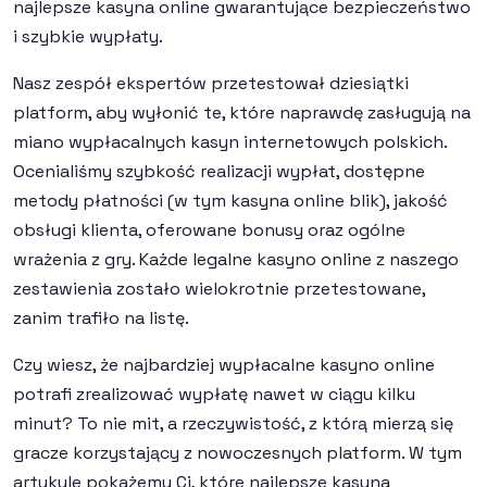
najlepsze kasyna online gwarantujące bezpieczeństwo
i szybkie wypłaty.
Nasz zespół ekspertów przetestował dziesiątki
platform, aby wyłonić te, które naprawdę zasługują na
miano wypłacalnych kasyn internetowych polskich.
Ocenialiśmy szybkość realizacji wypłat, dostępne
metody płatności (w tym kasyna online blik), jakość
obsługi klienta, oferowane bonusy oraz ogólne
wrażenia z gry. Każde legalne kasyno online z naszego
zestawienia zostało wielokrotnie przetestowane,
zanim trafiło na listę.
Czy wiesz, że najbardziej wypłacalne kasyno online
potrafi zrealizować wypłatę nawet w ciągu kilku
minut? To nie mit, a rzeczywistość, z którą mierzą się
gracze korzystający z nowoczesnych platform. W tym
artykule pokażemy Ci, które najlepsze kasyna