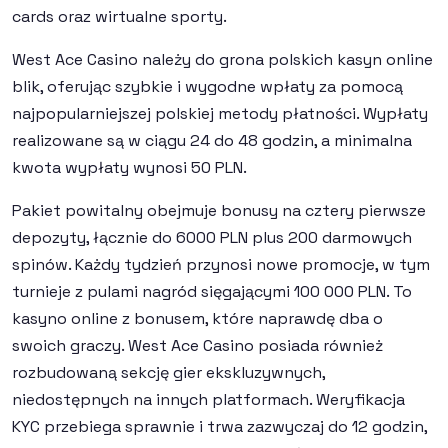
cards oraz wirtualne sporty.
West Ace Casino należy do grona polskich kasyn online
blik, oferując szybkie i wygodne wpłaty za pomocą
najpopularniejszej polskiej metody płatności. Wypłaty
realizowane są w ciągu 24 do 48 godzin, a minimalna
kwota wypłaty wynosi 50 PLN.
Pakiet powitalny obejmuje bonusy na cztery pierwsze
depozyty, łącznie do 6000 PLN plus 200 darmowych
spinów. Każdy tydzień przynosi nowe promocje, w tym
turnieje z pulami nagród sięgającymi 100 000 PLN. To
kasyno online z bonusem, które naprawdę dba o
swoich graczy. West Ace Casino posiada również
rozbudowaną sekcję gier ekskluzywnych,
niedostępnych na innych platformach. Weryfikacja
KYC przebiega sprawnie i trwa zazwyczaj do 12 godzin,