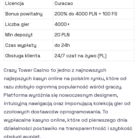
Licencja
Curacao
Bonus powitalny
200% do 4000 PLN + 100 FS
Liczba gier
4000+
Min depozyt
20 PLN
Czas wypłaty
do 24h
Obsługa klienta
24/7 czat na żywo (PL)
Crazy Tower Casino to jedno z najnowszych
najlepszych kasyn online na polskim rynku, które od
razu zdobyło ogromną popularność wśród graczy.
Platforma wyróżnia się nowoczesnym designem,
intuicyjną nawigacją oraz imponującą kolekcją gier od
czołowych dostawców oprogramowania. To
wypłacalne kasyno online, które od pierwszego dnia
działalności postawiło na transparentność i szybkość
obsługi wypłat.