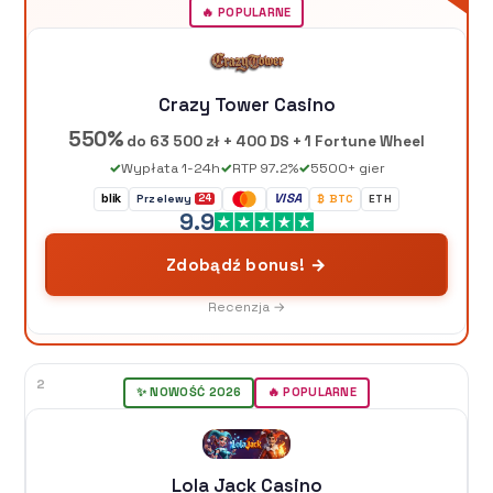
🔥 POPULARNE
Crazy Tower Casino
550%
do 63 500 zł + 400 DS + 1 Fortune Wheel
Wypłata 1-24h
RTP 97.2%
5500+ gier
blik
VISA
Przelewy
24
₿ BTC
ETH
9.9
Zdobądź bonus! →
Recenzja →
2
✨ NOWOŚĆ 2026
🔥 POPULARNE
Lola Jack Casino