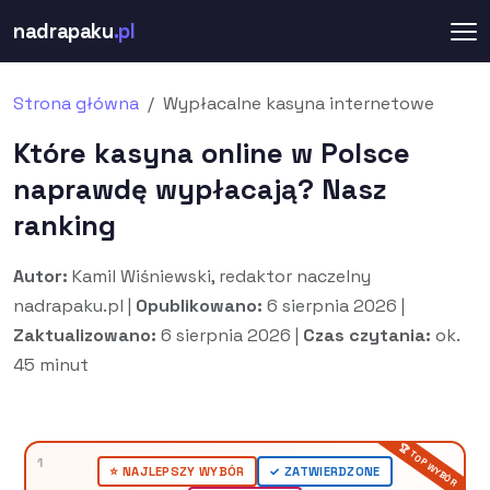
nadrapaku
.pl
Strona główna
Wypłacalne kasyna internetowe
Które kasyna online w Polsce
naprawdę wypłacają? Nasz
ranking
Autor:
Kamil Wiśniewski, redaktor naczelny
nadrapaku.pl |
Opublikowano:
6 sierpnia 2026 |
Zaktualizowano:
6 sierpnia 2026 |
Czas czytania:
ok.
45 minut
1
⭐️ NAJLEPSZY WYBÓR
✓ ZATWIERDZONE