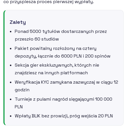
co przyspiesza proces pierwszej wypłaty.
Zalety
Ponad 5000 tytułów dostarczanych przez
przeszło 60 studiów
Pakiet powitalny rozłożony na cztery
depozyty, łącznie do 6000 PLN i 200 spinów
Sekcja gier ekskluzywnych, których nie
znajdziesz na innych platformach
Weryfikacja KYC zamykana zazwyczaj w ciągu 12
godzin
Turnieje z pulami nagród sięgającymi 100 000
PLN
Wpłaty BLIK bez prowizji, próg wejścia 20 PLN