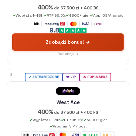
400%
do 67 500 zł + 400 DS
Wypłata 1-48h
RTP 96.5%
4800+ gier
App iOS/Android
blik
VISA
Przelewy
24
Skrill
9.8
Zdobądź bonus! →
Recenzja →
3
✓ ZATWIERDZONE
👑 VIP
🔥 POPULARNE
West Ace
400%
do 67 500 zł + 400 FS
Wypłata 2-24h
RTP 96.8%
6200+ gier
Program VIP 7 poz.
blik
VISA
Przelewy
24
NETELLER
₿ BTC