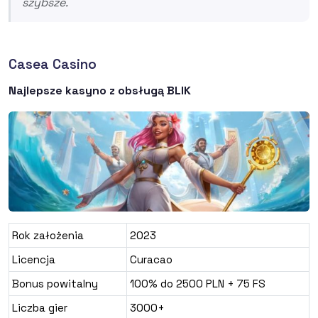
szybsze.
Casea Casino
Najlepsze kasyno z obsługą BLIK
Rok założenia
2023
Licencja
Curacao
Bonus powitalny
100% do 2500 PLN + 75 FS
Liczba gier
3000+