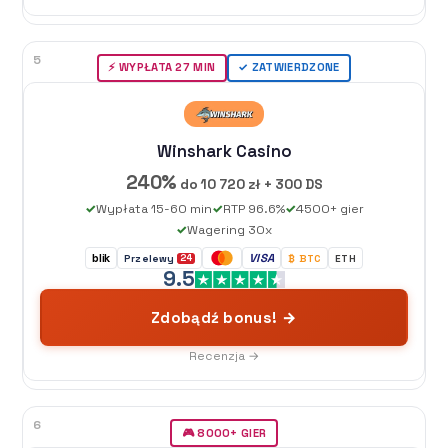
5
⚡️ WYPŁATA 27 MIN
✓ ZATWIERDZONE
Winshark Casino
240%
do 10 720 zł + 300 DS
Wypłata 15-60 min
RTP 96.6%
4500+ gier
Wagering 30x
blik
VISA
Przelewy
24
₿ BTC
ETH
9.5
Zdobądź bonus! →
Recenzja →
6
🎮 8000+ GIER