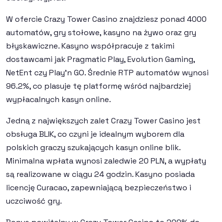
W ofercie Crazy Tower Casino znajdziesz ponad 4000
automatów, gry stołowe, kasyno na żywo oraz gry
błyskawiczne. Kasyno współpracuje z takimi
dostawcami jak Pragmatic Play, Evolution Gaming,
NetEnt czy Play'n GO. Średnie RTP automatów wynosi
96.2%, co plasuje tę platformę wśród najbardziej
wypłacalnych kasyn online.
Jedną z największych zalet Crazy Tower Casino jest
obsługa BLIK, co czyni je idealnym wyborem dla
polskich graczy szukających kasyn online blik.
Minimalna wpłata wynosi zaledwie 20 PLN, a wypłaty
są realizowane w ciągu 24 godzin. Kasyno posiada
licencję Curacao, zapewniającą bezpieczeństwo i
uczciwość gry.