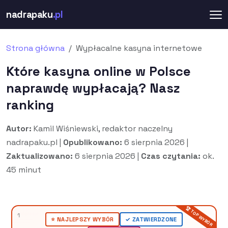
nadrapaku
.pl
Strona główna
Wypłacalne kasyna internetowe
Które kasyna online w Polsce
naprawdę wypłacają? Nasz
ranking
Autor:
Kamil Wiśniewski, redaktor naczelny
nadrapaku.pl |
Opublikowano:
6 sierpnia 2026 |
Zaktualizowano:
6 sierpnia 2026 |
Czas czytania:
ok.
45 minut
1
⭐️ NAJLEPSZY WYBÓR
✓ ZATWIERDZONE