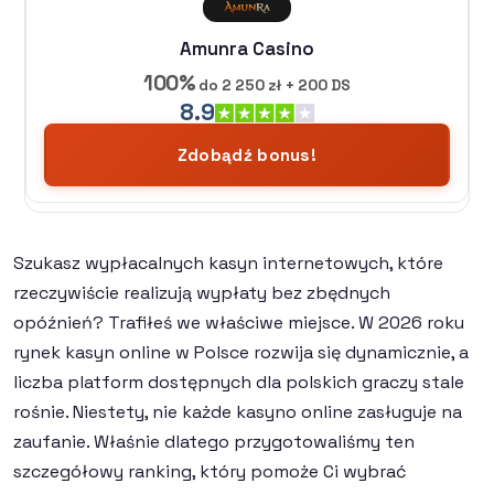
Amunra Casino
100%
do 2 250 zł + 200 DS
8.9
Zdobądź bonus!
Szukasz wypłacalnych kasyn internetowych, które
rzeczywiście realizują wypłaty bez zbędnych
opóźnień? Trafiłeś we właściwe miejsce. W 2026 roku
rynek kasyn online w Polsce rozwija się dynamicznie, a
liczba platform dostępnych dla polskich graczy stale
rośnie. Niestety, nie każde kasyno online zasługuje na
zaufanie. Właśnie dlatego przygotowaliśmy ten
szczegółowy ranking, który pomoże Ci wybrać