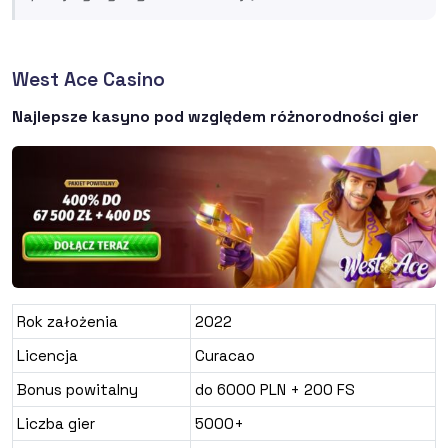
West Ace Casino
Najlepsze kasyno pod względem różnorodności gier
Rok założenia
2022
Licencja
Curacao
Bonus powitalny
do 6000 PLN + 200 FS
Liczba gier
5000+