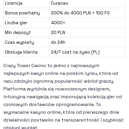
Licencja
Curacao
Bonus powitalny
200% do 4000 PLN + 100 FS
Liczba gier
4000+
Min depozyt
20 PLN
Czas wypłaty
do 24h
Obsługa klienta
24/7 czat na żywo (PL)
Crazy Tower Casino to jedno z najnowszych
najlepszych kasyn online na polskim rynku, które od
razu zdobyło ogromną popularność wśród graczy.
Platforma wyróżnia się nowoczesnym designem,
intuicyjną nawigacją oraz imponującą kolekcją gier od
czołowych dostawców oprogramowania. To
wypłacalne kasyno online, które od pierwszego dnia
działalności postawiło na transparentność i szybkość
obsługi wypłat.