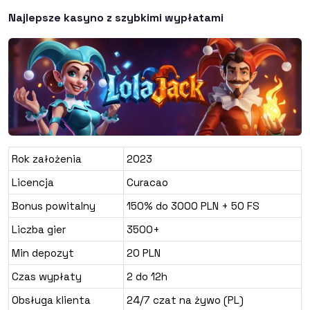
Najlepsze kasyno z szybkimi wypłatami
Rok założenia
2023
Licencja
Curacao
Bonus powitalny
150% do 3000 PLN + 50 FS
Liczba gier
3500+
Min depozyt
20 PLN
Czas wypłaty
2 do 12h
Obsługa klienta
24/7 czat na żywo (PL)