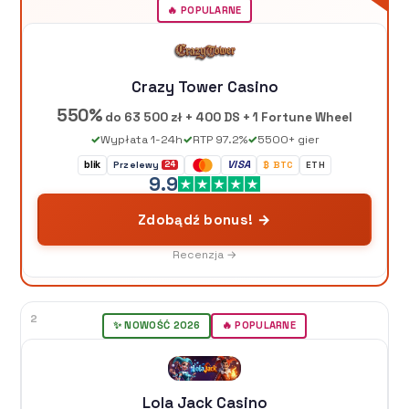
🔥 POPULARNE
Crazy Tower Casino
550%
do 63 500 zł + 400 DS + 1 Fortune Wheel
Wypłata 1-24h
RTP 97.2%
5500+ gier
blik
VISA
Przelewy
24
₿ BTC
ETH
9.9
Zdobądź bonus! →
Recenzja →
2
✨ NOWOŚĆ 2026
🔥 POPULARNE
Lola Jack Casino