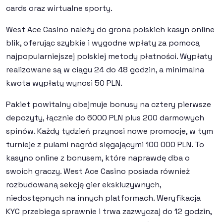
cards oraz wirtualne sporty.
West Ace Casino należy do grona polskich kasyn online
blik, oferując szybkie i wygodne wpłaty za pomocą
najpopularniejszej polskiej metody płatności. Wypłaty
realizowane są w ciągu 24 do 48 godzin, a minimalna
kwota wypłaty wynosi 50 PLN.
Pakiet powitalny obejmuje bonusy na cztery pierwsze
depozyty, łącznie do 6000 PLN plus 200 darmowych
spinów. Każdy tydzień przynosi nowe promocje, w tym
turnieje z pulami nagród sięgającymi 100 000 PLN. To
kasyno online z bonusem, które naprawdę dba o
swoich graczy. West Ace Casino posiada również
rozbudowaną sekcję gier ekskluzywnych,
niedostępnych na innych platformach. Weryfikacja
KYC przebiega sprawnie i trwa zazwyczaj do 12 godzin,